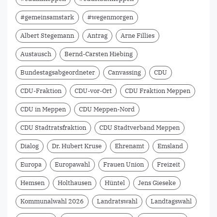
#gemeinsamstark
#wegenmorgen
Albert Stegemann
Antrag
Arne Fillies
Austausch
Bernd-Carsten Hiebing
Bundestagsabgeordneter
Canvassing
CDU
CDU-Fraktion
CDU-vor-Ort
CDU Fraktion Meppen
CDU in Meppen
CDU Meppen-Nord
CDU Stadtratsfraktion
CDU Stadtverband Meppen
Dialog
Dr. Hubert Kruse
Ehrenamt
Emsland
Europa
Europawahl
Frauen Union
Freizeit
Hemsen
Holthausen
Hüntel
Jens Gieseke
Kommunalwahl 2026
Landratswahl
Landtagswahl