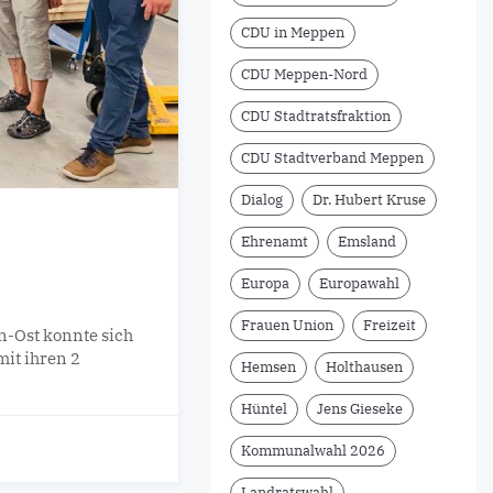
CDU in Meppen
CDU Meppen-Nord
CDU Stadtratsfraktion
CDU Stadtverband Meppen
Dialog
Dr. Hubert Kruse
Ehrenamt
Emsland
Europa
Europawahl
Frauen Union
Freizeit
n-Ost konnte sich
it ihren 2
Hemsen
Holthausen
Hüntel
Jens Gieseke
Kommunalwahl 2026
Landratswahl