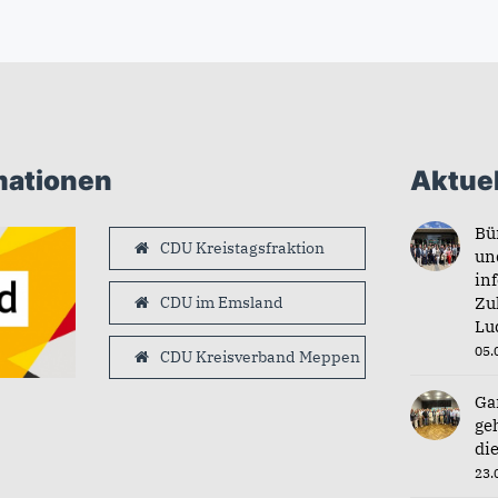
mationen
Aktuel
Bü
CDU Kreistagsfraktion
un
in
CDU im Emsland
Zu
Lu
05.
CDU Kreisverband Meppen
Ga
ge
di
23.