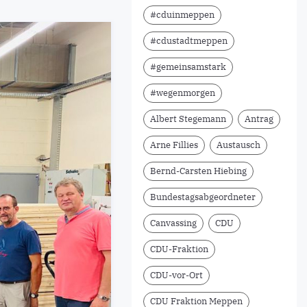
#cduinmeppen
#cdustadtmeppen
#gemeinsamstark
#wegenmorgen
Albert Stegemann
Antrag
Arne Fillies
Austausch
Bernd-Carsten Hiebing
Bundestagsabgeordneter
Canvassing
CDU
CDU-Fraktion
CDU-vor-Ort
CDU Fraktion Meppen