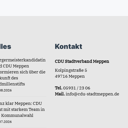
les
Kontakt
rgermeisterkandidatin
CDU Stadtverband Meppen
d CDU Meppen
Kolpingstraße 5
formieren sich über die
49716 Meppen
kunft des
dmillenstifts
Tel.
05931 / 23 06
08.2026
Mail.
info@cdu-stadtmeppen.de
nz klar Meppen: CDU
ht mit starkem Team in
e Kommunalwahl
07.2026