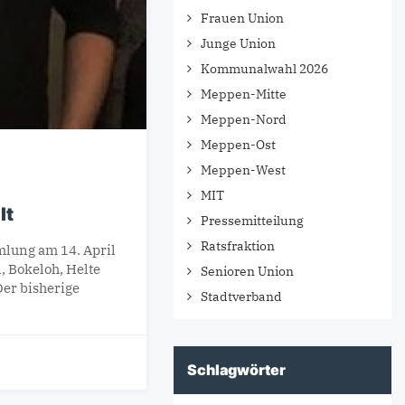
Frauen Union
Junge Union
Kommunalwahl 2026
Meppen-Mitte
Meppen-Nord
Meppen-Ost
Meppen-West
MIT
lt
Pressemitteilung
Ratsfraktion
lung am 14. April
, Bokeloh, Helte
Senioren Union
Der bisherige
Stadtverband
Schlagwörter