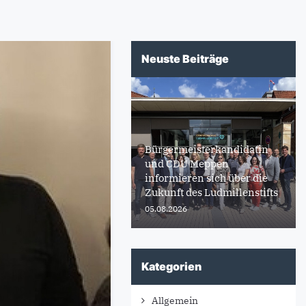
Neuste Beiträge
Bürgermeisterkandidatin
und CDU Meppen
informieren sich über die
Zukunft des Ludmillenstifts
05.08.2026
Kategorien
Allgemein