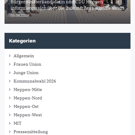
Bürgermeisterkandidatin und CDU Meppen
informieren sich über die Zukunft des Ludmillenstifts
05.08.2026
Kategorien
Allgemein
Frauen Union
Junge Union
Kommunalwahl 2026
Meppen-Mitte
Meppen-Nord
Meppen-Ost
Meppen-West
MIT
Pressemitteilung