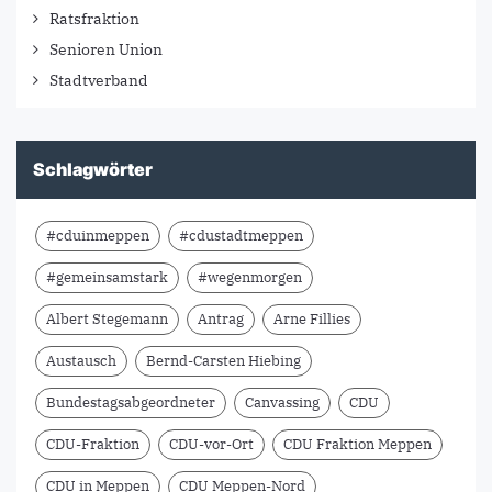
Ratsfraktion
Senioren Union
Stadtverband
Schlagwörter
#cduinmeppen
#cdustadtmeppen
#gemeinsamstark
#wegenmorgen
Albert Stegemann
Antrag
Arne Fillies
Austausch
Bernd-Carsten Hiebing
Bundestagsabgeordneter
Canvassing
CDU
CDU-Fraktion
CDU-vor-Ort
CDU Fraktion Meppen
CDU in Meppen
CDU Meppen-Nord