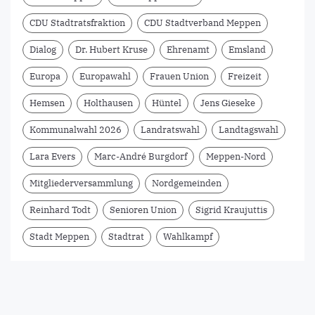
CDU Stadtratsfraktion
CDU Stadtverband Meppen
Dialog
Dr. Hubert Kruse
Ehrenamt
Emsland
Europa
Europawahl
Frauen Union
Freizeit
Hemsen
Holthausen
Hüntel
Jens Gieseke
Kommunalwahl 2026
Landratswahl
Landtagswahl
Lara Evers
Marc-André Burgdorf
Meppen-Nord
Mitgliederversammlung
Nordgemeinden
Reinhard Todt
Senioren Union
Sigrid Kraujuttis
Stadt Meppen
Stadtrat
Wahlkampf