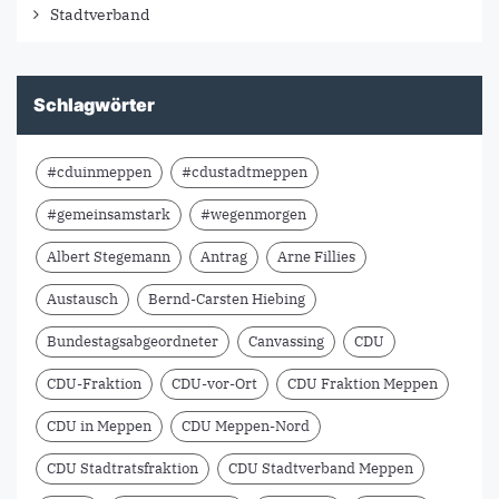
Stadtverband
Schlagwörter
#cduinmeppen
#cdustadtmeppen
#gemeinsamstark
#wegenmorgen
Albert Stegemann
Antrag
Arne Fillies
Austausch
Bernd-Carsten Hiebing
Bundestagsabgeordneter
Canvassing
CDU
CDU-Fraktion
CDU-vor-Ort
CDU Fraktion Meppen
CDU in Meppen
CDU Meppen-Nord
CDU Stadtratsfraktion
CDU Stadtverband Meppen