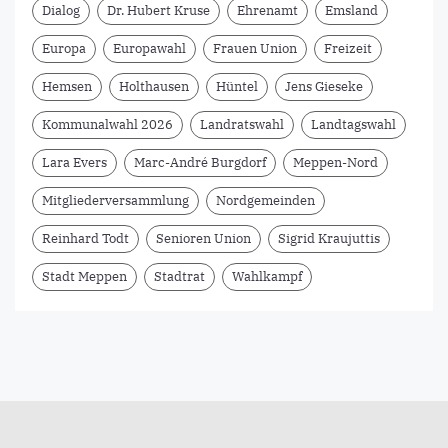
Dialog
Dr. Hubert Kruse
Ehrenamt
Emsland
Europa
Europawahl
Frauen Union
Freizeit
Hemsen
Holthausen
Hüntel
Jens Gieseke
Kommunalwahl 2026
Landratswahl
Landtagswahl
Lara Evers
Marc-André Burgdorf
Meppen-Nord
Mitgliederversammlung
Nordgemeinden
Reinhard Todt
Senioren Union
Sigrid Kraujuttis
Stadt Meppen
Stadtrat
Wahlkampf