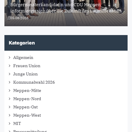
Bürgermeisterkandidatin und CDU Meppen
informieren sich über die Zukunft des Ludmillenstifts
05.08.2026
Kategorien
Allgemein
Frauen Union
Junge Union
Kommunalwahl 2026
Meppen-Mitte
Meppen-Nord
Meppen-Ost
Meppen-West
MIT
Pressemitteilung