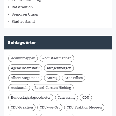
Ratsfraktion
Senioren Union
Stadtverband
Schlagwörter
#cduinmeppen
#cdustadtmeppen
#gemeinsamstark
#wegenmorgen
Albert Stegemann
Antrag
Arne Fillies
Austausch
Bernd-Carsten Hiebing
Bundestagsabgeordneter
Canvassing
CDU
CDU-Fraktion
CDU-vor-Ort
CDU Fraktion Meppen