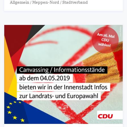
Allgemein
/
Meppen-Nord
/
Stadtverband