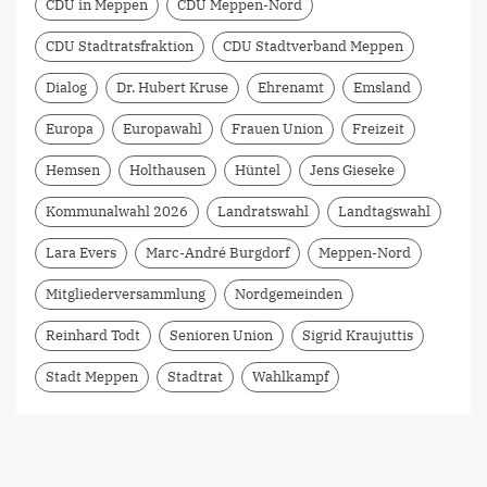
CDU in Meppen
CDU Meppen-Nord
CDU Stadtratsfraktion
CDU Stadtverband Meppen
Dialog
Dr. Hubert Kruse
Ehrenamt
Emsland
Europa
Europawahl
Frauen Union
Freizeit
Hemsen
Holthausen
Hüntel
Jens Gieseke
Kommunalwahl 2026
Landratswahl
Landtagswahl
Lara Evers
Marc-André Burgdorf
Meppen-Nord
Mitgliederversammlung
Nordgemeinden
Reinhard Todt
Senioren Union
Sigrid Kraujuttis
Stadt Meppen
Stadtrat
Wahlkampf