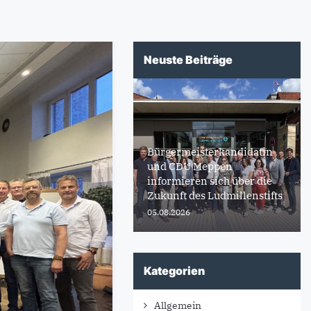
Neuste Beiträge
Bürgermeisterkandidatin
und CDU Meppen
informieren sich über die
Zukunft des Ludmillenstifts
05.08.2026
Kategorien
Allgemein