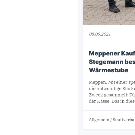
08.09.2021
Meppener Kaufm
Stegemann besu
Wärmestube
Meppen. Mit einer sp
die notwendige Stärk
Zweck gesammelt: Fü
der Kasse. Das in die
Allgemein
/
Stadtverb