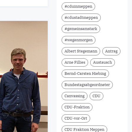
#cduinmeppen
#cdustadtmeppen
#gemeinsamstark
#wegenmorgen
Albert Stegemann
Antrag
Arne Fillies
Austausch
Bernd-Carsten Hiebing
Bundestagsabgeordneter
Canvassing
CDU
CDU-Fraktion
CDU-vor-Ort
CDU Fraktion Meppen