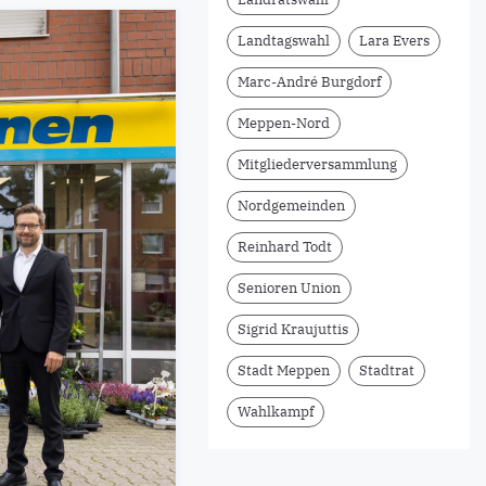
Landtagswahl
Lara Evers
Marc-André Burgdorf
Meppen-Nord
Mitgliederversammlung
Nordgemeinden
Reinhard Todt
Senioren Union
Sigrid Kraujuttis
Stadt Meppen
Stadtrat
Wahlkampf