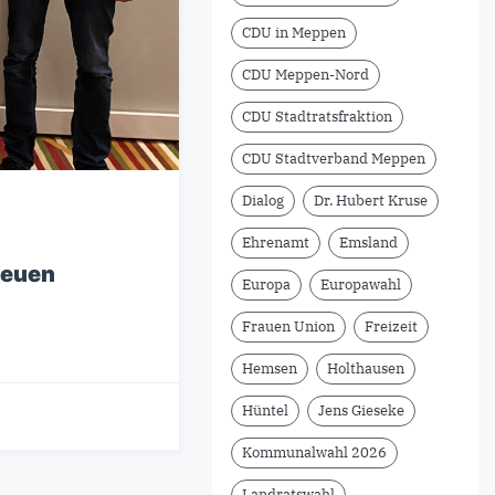
CDU in Meppen
CDU Meppen-Nord
CDU Stadtratsfraktion
CDU Stadtverband Meppen
Dialog
Dr. Hubert Kruse
Ehrenamt
Emsland
neuen
Europa
Europawahl
Frauen Union
Freizeit
Hemsen
Holthausen
Hüntel
Jens Gieseke
Kommunalwahl 2026
Landratswahl