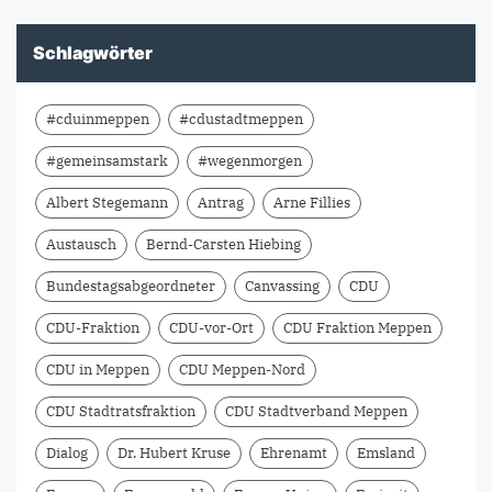
Schlagwörter
#cduinmeppen
#cdustadtmeppen
#gemeinsamstark
#wegenmorgen
Albert Stegemann
Antrag
Arne Fillies
Austausch
Bernd-Carsten Hiebing
Bundestagsabgeordneter
Canvassing
CDU
CDU-Fraktion
CDU-vor-Ort
CDU Fraktion Meppen
CDU in Meppen
CDU Meppen-Nord
CDU Stadtratsfraktion
CDU Stadtverband Meppen
Dialog
Dr. Hubert Kruse
Ehrenamt
Emsland