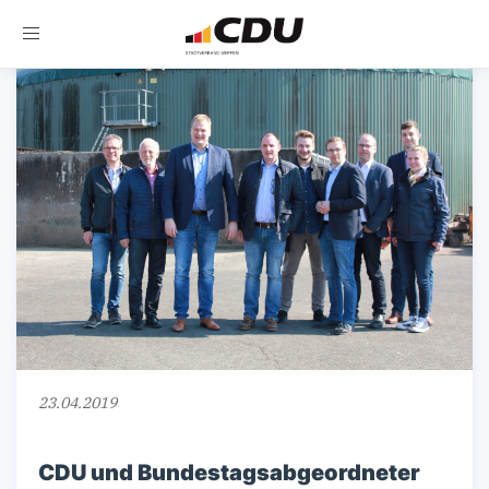
Toggle
navigation
23.04.2019
CDU und Bundestagsabgeordneter