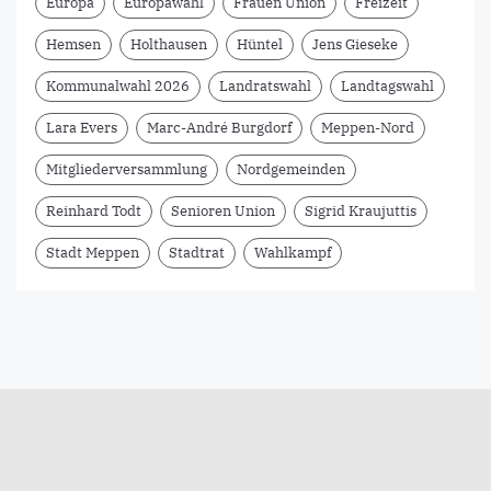
Europa
Europawahl
Frauen Union
Freizeit
Hemsen
Holthausen
Hüntel
Jens Gieseke
Kommunalwahl 2026
Landratswahl
Landtagswahl
Lara Evers
Marc-André Burgdorf
Meppen-Nord
Mitgliederversammlung
Nordgemeinden
Reinhard Todt
Senioren Union
Sigrid Kraujuttis
Stadt Meppen
Stadtrat
Wahlkampf