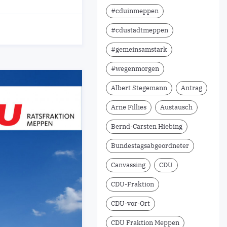
#cduinmeppen
#cdustadtmeppen
#gemeinsamstark
#wegenmorgen
Albert Stegemann
Antrag
Arne Fillies
Austausch
Bernd-Carsten Hiebing
Bundestagsabgeordneter
Canvassing
CDU
CDU-Fraktion
CDU-vor-Ort
CDU Fraktion Meppen