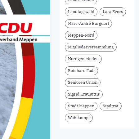
Landtagswahl
Lara Evers
Marc-André Burgdorf
Meppen-Nord
Mitgliederversammlung
Nordgemeinden
Reinhard Todt
Senioren Union
Sigrid Kraujuttis
Stadt Meppen
Stadtrat
Wahlkampf