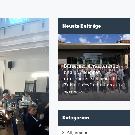
Neuste Beiträge
Bürgermeisterkandidatin
und CDU Meppen
informieren sich über die
Zukunft des Ludmillenstifts
05.08.2026
Kategorien
Allgemein