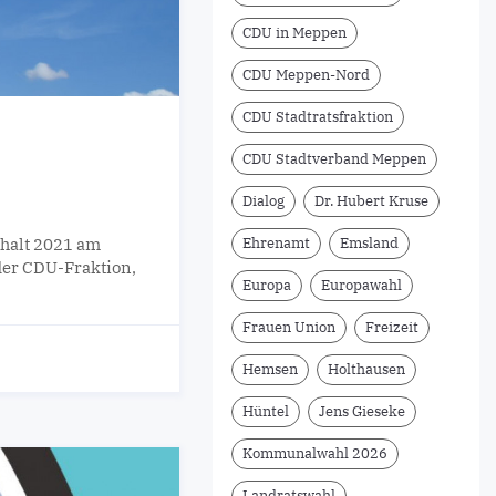
CDU in Meppen
CDU Meppen-Nord
CDU Stadtratsfraktion
CDU Stadtverband Meppen
Dialog
Dr. Hubert Kruse
halt 2021 am
Ehrenamt
Emsland
der CDU-Fraktion,
Europa
Europawahl
Frauen Union
Freizeit
Hemsen
Holthausen
Hüntel
Jens Gieseke
Kommunalwahl 2026
Landratswahl