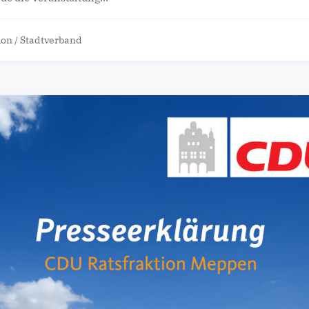
ion
/
Stadtverband