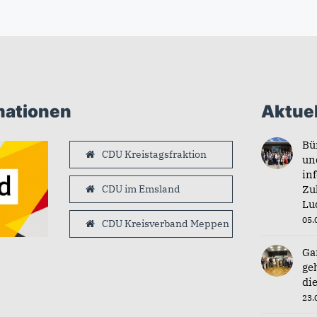
mationen
Aktuel
Bü
CDU Kreistagsfraktion
un
in
CDU im Emsland
Zu
Lu
05.
CDU Kreisverband Meppen
Ga
ge
di
23.