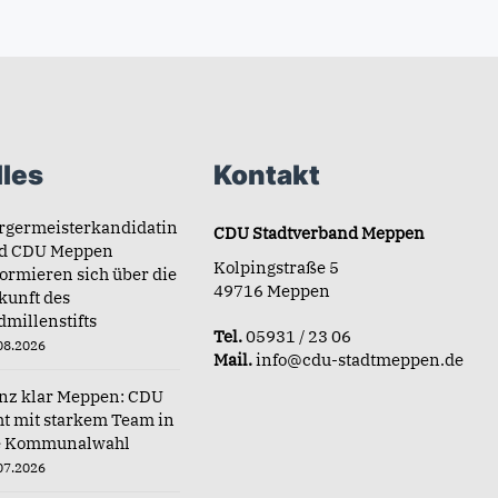
les
Kontakt
rgermeisterkandidatin
CDU Stadtverband Meppen
d CDU Meppen
Kolpingstraße 5
formieren sich über die
49716 Meppen
kunft des
dmillenstifts
Tel.
05931 / 23 06
08.2026
Mail.
info@cdu-stadtmeppen.de
nz klar Meppen: CDU
ht mit starkem Team in
e Kommunalwahl
07.2026