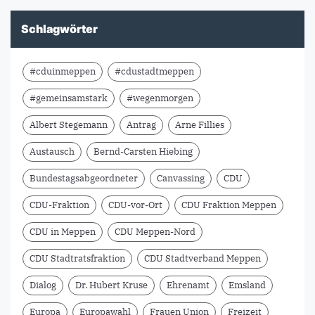
Schlagwörter
#cduinmeppen
#cdustadtmeppen
#gemeinsamstark
#wegenmorgen
Albert Stegemann
Antrag
Arne Fillies
Austausch
Bernd-Carsten Hiebing
Bundestagsabgeordneter
Canvassing
CDU
CDU-Fraktion
CDU-vor-Ort
CDU Fraktion Meppen
CDU in Meppen
CDU Meppen-Nord
CDU Stadtratsfraktion
CDU Stadtverband Meppen
Dialog
Dr. Hubert Kruse
Ehrenamt
Emsland
Europa
Europawahl
Frauen Union
Freizeit