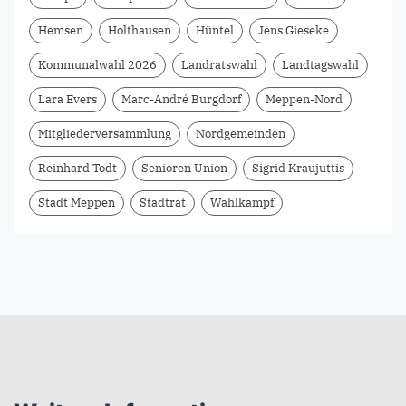
Hemsen
Holthausen
Hüntel
Jens Gieseke
Kommunalwahl 2026
Landratswahl
Landtagswahl
Lara Evers
Marc-André Burgdorf
Meppen-Nord
Mitgliederversammlung
Nordgemeinden
Reinhard Todt
Senioren Union
Sigrid Kraujuttis
Stadt Meppen
Stadtrat
Wahlkampf