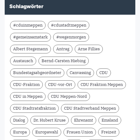
Schlagwörter
#cduinmeppen
#cdustadtmeppen
#gemeinsamstark
#wegenmorgen
Albert Stegemann
Antrag
Arne Fillies
Austausch
Bernd-Carsten Hiebing
Bundestagsabgeordneter
Canvassing
CDU
CDU-Fraktion
CDU-vor-Ort
CDU Fraktion Meppen
CDU in Meppen
CDU Meppen-Nord
CDU Stadtratsfraktion
CDU Stadtverband Meppen
Dialog
Dr. Hubert Kruse
Ehrenamt
Emsland
Europa
Europawahl
Frauen Union
Freizeit