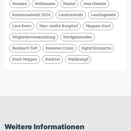
Hemsen
Holthausen
Hüntel
Jens Gieseke
Kommunalwahl 2026
Landratswahl
Landtagswahl
Lara Evers
Marc-André Burgdorf
Meppen-Nord
Mitgliederversammlung
Nordgemeinden
Reinhard Todt
Senioren Union
Sigrid Kraujuttis
Stadt Meppen
Stadtrat
Wahlkampf
Weitere Informationen