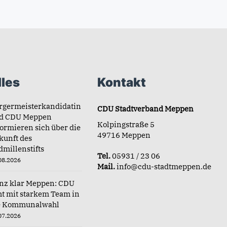
les
Kontakt
rgermeisterkandidatin
CDU Stadtverband Meppen
d CDU Meppen
Kolpingstraße 5
formieren sich über die
49716 Meppen
kunft des
dmillenstifts
Tel.
05931 / 23 06
08.2026
Mail.
info@cdu-stadtmeppen.de
nz klar Meppen: CDU
ht mit starkem Team in
e Kommunalwahl
07.2026