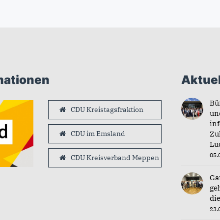
mationen
Aktuel
Bü
CDU Kreistagsfraktion
un
in
CDU im Emsland
Zu
Lu
05.
CDU Kreisverband Meppen
Ga
ge
di
23.