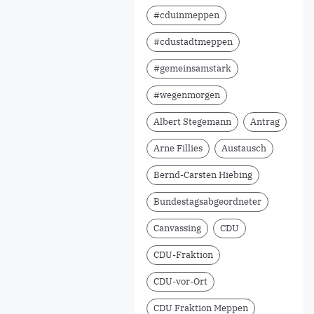
#cduinmeppen
#cdustadtmeppen
#gemeinsamstark
#wegenmorgen
Albert Stegemann
Antrag
Arne Fillies
Austausch
Bernd-Carsten Hiebing
Bundestagsabgeordneter
Canvassing
CDU
CDU-Fraktion
CDU-vor-Ort
CDU Fraktion Meppen