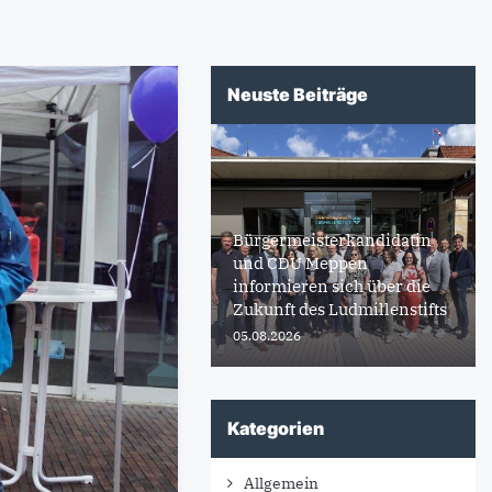
Neuste Beiträge
Bürgermeisterkandidatin
und CDU Meppen
informieren sich über die
Zukunft des Ludmillenstifts
05.08.2026
Kategorien
Allgemein