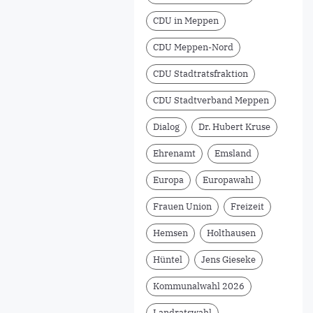
CDU in Meppen
CDU Meppen-Nord
CDU Stadtratsfraktion
CDU Stadtverband Meppen
Dialog
Dr. Hubert Kruse
Ehrenamt
Emsland
Europa
Europawahl
Frauen Union
Freizeit
Hemsen
Holthausen
Hüntel
Jens Gieseke
Kommunalwahl 2026
Landratswahl