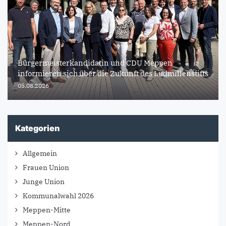
Bürgermeisterkandidatin und CDU Meppen
informieren sich über die Zukunft des Ludmillenstifts
05.08.2026
Kategorien
Allgemein
Frauen Union
Junge Union
Kommunalwahl 2026
Meppen-Mitte
Meppen-Nord