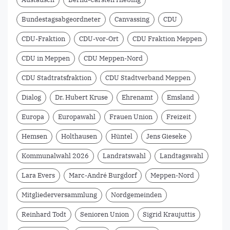
Bundestagsabgeordneter
Canvassing
CDU
CDU-Fraktion
CDU-vor-Ort
CDU Fraktion Meppen
CDU in Meppen
CDU Meppen-Nord
CDU Stadtratsfraktion
CDU Stadtverband Meppen
Dialog
Dr. Hubert Kruse
Ehrenamt
Emsland
Europa
Europawahl
Frauen Union
Freizeit
Hemsen
Holthausen
Hüntel
Jens Gieseke
Kommunalwahl 2026
Landratswahl
Landtagswahl
Lara Evers
Marc-André Burgdorf
Meppen-Nord
Mitgliederversammlung
Nordgemeinden
Reinhard Todt
Senioren Union
Sigrid Kraujuttis