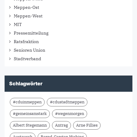
Meppen-Ost
Meppen-West
MIT
Pressemitteilung
Ratsfraktion
Senioren Union
Stadtverband
Schlagwörter
#cduinmeppen
#cdustadtmeppen
#gemeinsamstark
#wegenmorgen
Albert Stegemann
Antrag
Arne Fillies
Austausch
Bernd-Carsten Hiebing