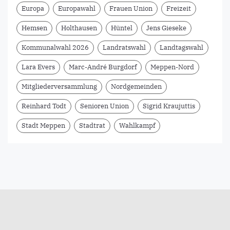
Europa
Europawahl
Frauen Union
Freizeit
Hemsen
Holthausen
Hüntel
Jens Gieseke
Kommunalwahl 2026
Landratswahl
Landtagswahl
Lara Evers
Marc-André Burgdorf
Meppen-Nord
Mitgliederversammlung
Nordgemeinden
Reinhard Todt
Senioren Union
Sigrid Kraujuttis
Stadt Meppen
Stadtrat
Wahlkampf