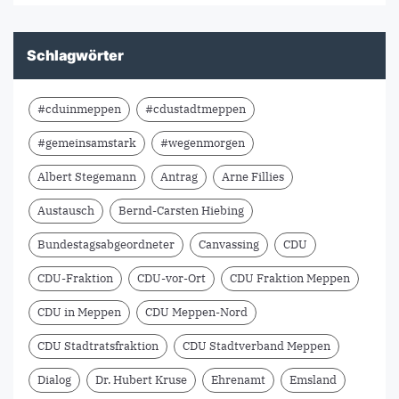
Schlagwörter
#cduinmeppen
#cdustadtmeppen
#gemeinsamstark
#wegenmorgen
Albert Stegemann
Antrag
Arne Fillies
Austausch
Bernd-Carsten Hiebing
Bundestagsabgeordneter
Canvassing
CDU
CDU-Fraktion
CDU-vor-Ort
CDU Fraktion Meppen
CDU in Meppen
CDU Meppen-Nord
CDU Stadtratsfraktion
CDU Stadtverband Meppen
Dialog
Dr. Hubert Kruse
Ehrenamt
Emsland