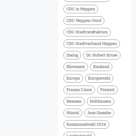
CDU in Meppen
CDU Meppen-Nord
CDU Stadtratsfraktion
CDU Stadtverband Meppen
Dialog
Dr. Hubert Kruse
Ehrenamt
Emsland
Europa
Europawahl
Frauen Union
Freizeit
Hemsen
Holthausen
Hüntel
Jens Gieseke
Kommunalwahl 2026
Landratswahl