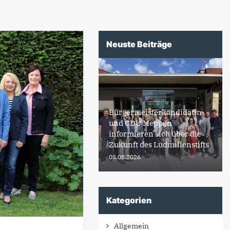
Neuste Beiträge
Bürgermeisterkandidatin
und CDU Meppen
informieren sich über die
Zukunft des Ludmillenstifts
05.08.2026
Kategorien
Allgemein