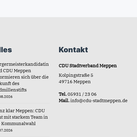
les
Kontakt
rgermeisterkandidatin
CDU Stadtverband Meppen
d CDU Meppen
Kolpingstraße 5
formieren sich über die
49716 Meppen
kunft des
dmillenstifts
Tel.
05931 / 23 06
08.2026
Mail.
info@cdu-stadtmeppen.de
nz klar Meppen: CDU
ht mit starkem Team in
e Kommunalwahl
07.2026