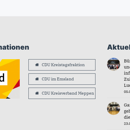
mationen
Aktuel
Bü
CDU Kreistagsfraktion
un
in
CDU im Emsland
Zu
Lu
05.
CDU Kreisverband Meppen
Ga
ge
di
23.