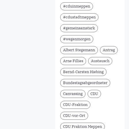
#cduinmeppen
#cdustadtmeppen
#gemeinsamstark
#wegenmorgen
Albert Stegemann
Antrag
Arne Fillies
Austausch
Bernd-Carsten Hiebing
Bundestagsabgeordneter
Canvassing
CDU
CDU-Fraktion
CDU-vor-Ort
CDU Fraktion Meppen