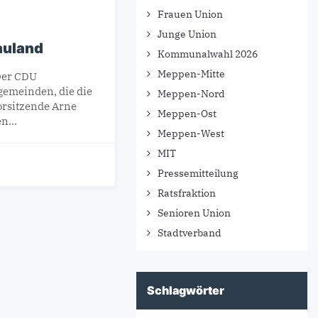
Frauen Union
Junge Union
auland
Kommunalwahl 2026
Meppen-Mitte
Der CDU
gemeinden, die die
Meppen-Nord
orsitzende Arne
Meppen-Ost
nen…
Meppen-West
MIT
Pressemitteilung
Ratsfraktion
Senioren Union
Stadtverband
Schlagwörter