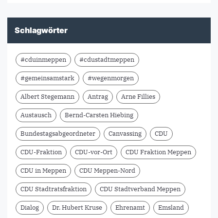
Schlagwörter
#cduinmeppen
#cdustadtmeppen
#gemeinsamstark
#wegenmorgen
Albert Stegemann
Antrag
Arne Fillies
Austausch
Bernd-Carsten Hiebing
Bundestagsabgeordneter
Canvassing
CDU
CDU-Fraktion
CDU-vor-Ort
CDU Fraktion Meppen
CDU in Meppen
CDU Meppen-Nord
CDU Stadtratsfraktion
CDU Stadtverband Meppen
Dialog
Dr. Hubert Kruse
Ehrenamt
Emsland