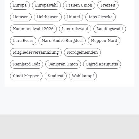
Europa
Europawahl
Frauen Union
Freizeit
Hemsen
Holthausen
Hüntel
Jens Gieseke
Kommunalwahl 2026
Landratswahl
Landtagswahl
Lara Evers
Marc-André Burgdorf
Meppen-Nord
Mitgliederversammlung
Nordgemeinden
Reinhard Todt
Senioren Union
Sigrid Kraujuttis
Stadt Meppen
Stadtrat
Wahlkampf