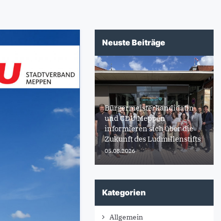
Neuste Beiträge
Bürgermeisterkandidatin
und CDU Meppen
informieren sich über die
Zukunft des Ludmillenstifts
05.08.2026
Kategorien
Allgemein