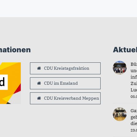
mationen
Aktuel
Bü
CDU Kreistagsfraktion
un
in
CDU im Emsland
Zu
Lu
05.
CDU Kreisverband Meppen
Ga
ge
di
23.