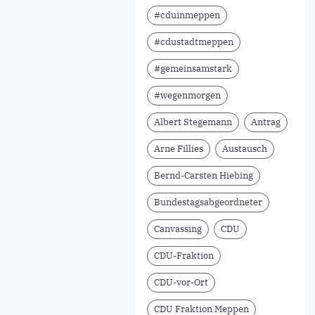
#cduinmeppen
#cdustadtmeppen
#gemeinsamstark
#wegenmorgen
Albert Stegemann
Antrag
Arne Fillies
Austausch
Bernd-Carsten Hiebing
Bundestagsabgeordneter
Canvassing
CDU
CDU-Fraktion
CDU-vor-Ort
CDU Fraktion Meppen