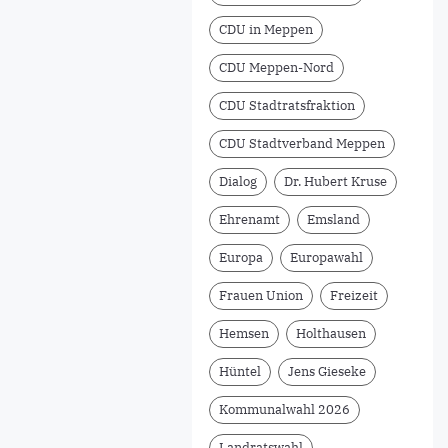
CDU in Meppen
CDU Meppen-Nord
CDU Stadtratsfraktion
CDU Stadtverband Meppen
Dialog
Dr. Hubert Kruse
Ehrenamt
Emsland
Europa
Europawahl
Frauen Union
Freizeit
Hemsen
Holthausen
Hüntel
Jens Gieseke
Kommunalwahl 2026
Landratswahl