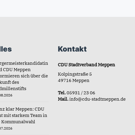
les
Kontakt
rgermeisterkandidatin
CDU Stadtverband Meppen
d CDU Meppen
Kolpingstraße 5
formieren sich über die
49716 Meppen
kunft des
dmillenstifts
Tel.
05931 / 23 06
08.2026
Mail.
info@cdu-stadtmeppen.de
nz klar Meppen: CDU
ht mit starkem Team in
e Kommunalwahl
07.2026