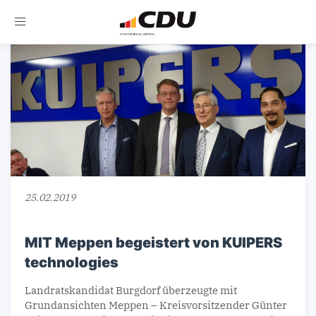
Toggle
navigation
25.02.2019
MIT Meppen begeistert von KUIPERS
technologies
Landratskandidat Burgdorf überzeugte mit
Grundansichten Meppen – Kreisvorsitzender Günter