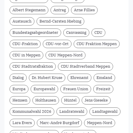
Albert Stegemann
Antrag
Arne Fillies
Austausch
Bernd-Carsten Hiebing
Bundestagsabgeordneter
Canvassing
CDU
CDU-Fraktion
CDU-vor-Ort
CDU Fraktion Meppen
CDU in Meppen
CDU Meppen-Nord
CDU Stadtratsfraktion
CDU Stadtverband Meppen
Dialog
Dr. Hubert Kruse
Ehrenamt
Emsland
Europa
Europawahl
Frauen Union
Freizeit
Hemsen
Holthausen
Hüntel
Jens Gieseke
Kommunalwahl 2026
Landratswahl
Landtagswahl
Lara Evers
Marc-André Burgdorf
Meppen-Nord