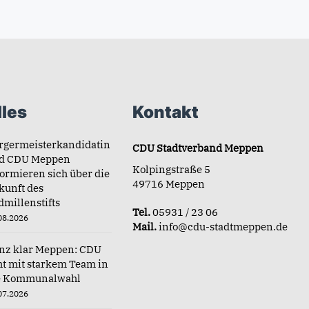
les
Kontakt
rgermeisterkandidatin
CDU Stadtverband Meppen
d CDU Meppen
Kolpingstraße 5
formieren sich über die
49716 Meppen
kunft des
dmillenstifts
Tel.
05931 / 23 06
08.2026
Mail.
info@cdu-stadtmeppen.de
nz klar Meppen: CDU
ht mit starkem Team in
e Kommunalwahl
07.2026