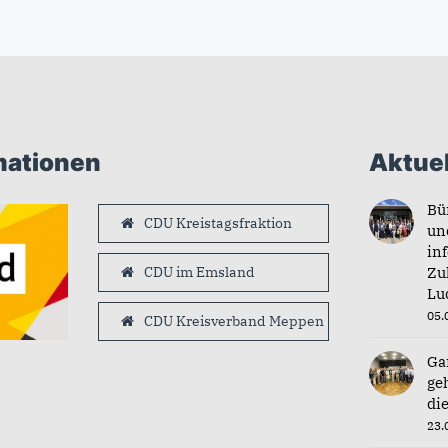
mationen
Aktuel
Bü
CDU Kreistagsfraktion
un
in
CDU im Emsland
Zu
Lu
05.
CDU Kreisverband Meppen
Ga
ge
di
23.