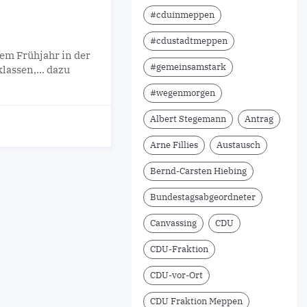
#cduinmeppen
#cdustadtmeppen
dem Frühjahr in der
#gemeinsamstark
lassen,... dazu
#wegenmorgen
Albert Stegemann
Antrag
Arne Fillies
Austausch
Bernd-Carsten Hiebing
Bundestagsabgeordneter
Canvassing
CDU
CDU-Fraktion
CDU-vor-Ort
CDU Fraktion Meppen