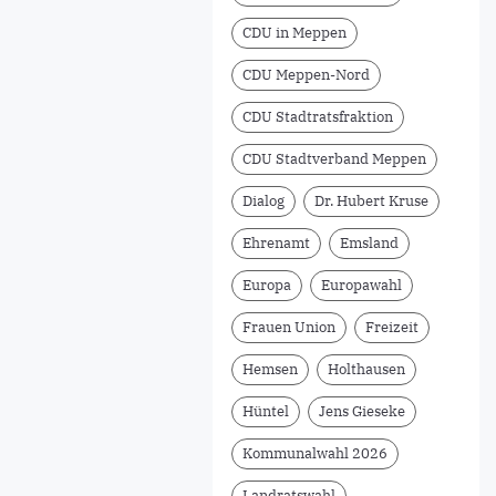
CDU in Meppen
CDU Meppen-Nord
CDU Stadtratsfraktion
CDU Stadtverband Meppen
Dialog
Dr. Hubert Kruse
Ehrenamt
Emsland
Europa
Europawahl
Frauen Union
Freizeit
Hemsen
Holthausen
Hüntel
Jens Gieseke
Kommunalwahl 2026
Landratswahl