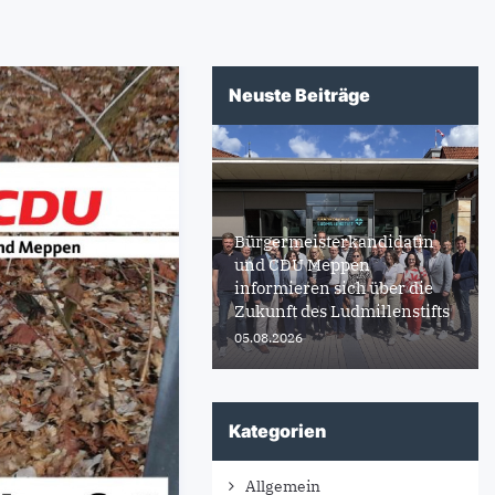
Neuste Beiträge
Bürgermeisterkandidatin
und CDU Meppen
informieren sich über die
Zukunft des Ludmillenstifts
05.08.2026
Kategorien
Allgemein