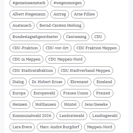
#gemeinsamstark
#wegenmorgen
Albert Stegemann
Antrag
Arne Fillies
Austausch
Bernd-Carsten Hiebing
Bundestagsabgeordneter
Canvassing
CDU
CDU-Fraktion
CDU-vor-Ort
CDU Fraktion Meppen
CDU in Meppen
CDU Meppen-Nord
CDU Stadtratsfraktion
CDU Stadtverband Meppen
Dialog
Dr. Hubert Kruse
Ehrenamt
Emsland
Europa
Europawahl
Frauen Union
Freizeit
Hemsen
Holthausen
Hüntel
Jens Gieseke
Kommunalwahl 2026
Landratswahl
Landtagswahl
Lara Evers
Marc-André Burgdorf
Meppen-Nord