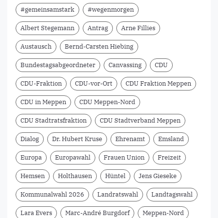
#gemeinsamstark
#wegenmorgen
Albert Stegemann
Antrag
Arne Fillies
Austausch
Bernd-Carsten Hiebing
Bundestagsabgeordneter
Canvassing
CDU
CDU-Fraktion
CDU-vor-Ort
CDU Fraktion Meppen
CDU in Meppen
CDU Meppen-Nord
CDU Stadtratsfraktion
CDU Stadtverband Meppen
Dialog
Dr. Hubert Kruse
Ehrenamt
Emsland
Europa
Europawahl
Frauen Union
Freizeit
Hemsen
Holthausen
Hüntel
Jens Gieseke
Kommunalwahl 2026
Landratswahl
Landtagswahl
Lara Evers
Marc-André Burgdorf
Meppen-Nord