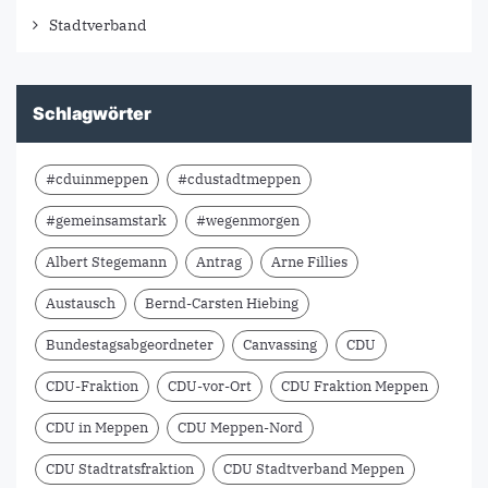
Stadtverband
Schlagwörter
#cduinmeppen
#cdustadtmeppen
#gemeinsamstark
#wegenmorgen
Albert Stegemann
Antrag
Arne Fillies
Austausch
Bernd-Carsten Hiebing
Bundestagsabgeordneter
Canvassing
CDU
CDU-Fraktion
CDU-vor-Ort
CDU Fraktion Meppen
CDU in Meppen
CDU Meppen-Nord
CDU Stadtratsfraktion
CDU Stadtverband Meppen