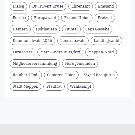
Dialog
Dr. Hubert Kruse
Ehrenamt
Emsland
Europa
Europawahl
Frauen Union
Freizeit
Hemsen
Holthausen
Hüntel
Jens Gieseke
Kommunalwahl 2026
Landratswahl
Landtagswahl
Lara Evers
Marc-André Burgdorf
Meppen-Nord
Mitgliederversammlung
Nordgemeinden
Reinhard Todt
Senioren Union
Sigrid Kraujuttis
Stadt Meppen
Stadtrat
Wahlkampf