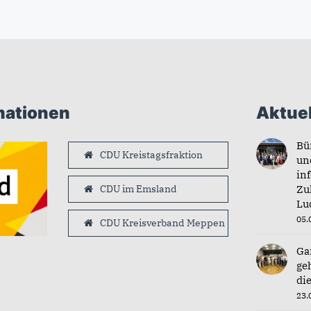
mationen
Aktuel
Bü
CDU Kreistagsfraktion
un
in
CDU im Emsland
Zu
Lu
05.
CDU Kreisverband Meppen
Ga
ge
di
23.