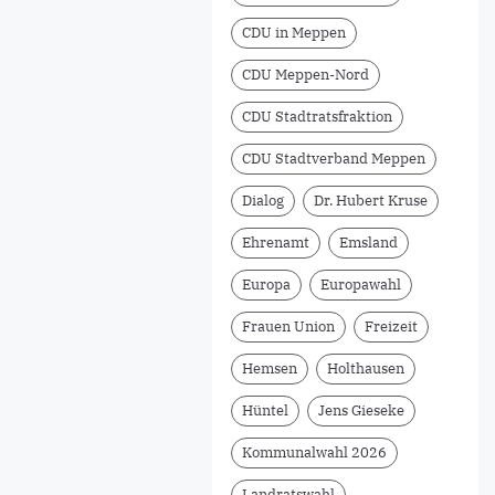
CDU in Meppen
CDU Meppen-Nord
CDU Stadtratsfraktion
CDU Stadtverband Meppen
Dialog
Dr. Hubert Kruse
Ehrenamt
Emsland
Europa
Europawahl
Frauen Union
Freizeit
Hemsen
Holthausen
Hüntel
Jens Gieseke
Kommunalwahl 2026
Landratswahl