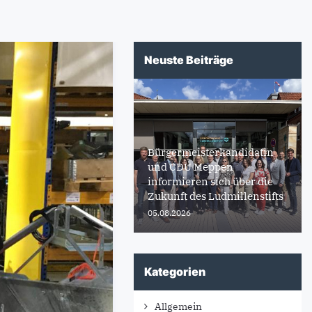
Neuste Beiträge
Bürgermeisterkandidatin
und CDU Meppen
informieren sich über die
Zukunft des Ludmillenstifts
05.08.2026
Kategorien
Allgemein