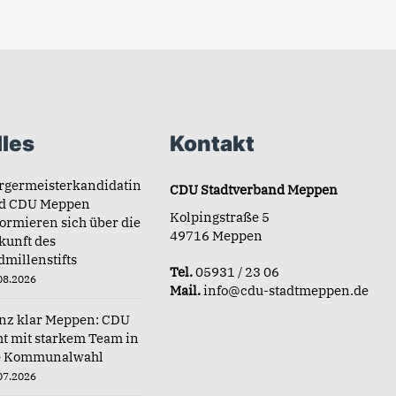
les
Kontakt
rgermeisterkandidatin
CDU Stadtverband Meppen
d CDU Meppen
Kolpingstraße 5
formieren sich über die
49716 Meppen
kunft des
dmillenstifts
Tel.
05931 / 23 06
08.2026
Mail.
info@cdu-stadtmeppen.de
nz klar Meppen: CDU
ht mit starkem Team in
e Kommunalwahl
07.2026