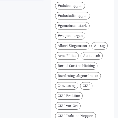
#cduinmeppen
#cdustadtmeppen
#gemeinsamstark
#wegenmorgen
Albert Stegemann
Antrag
Arne Fillies
Austausch
Bernd-Carsten Hiebing
Bundestagsabgeordneter
Canvassing
CDU
CDU-Fraktion
CDU-vor-Ort
CDU Fraktion Meppen