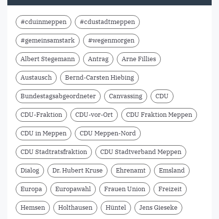
#cduinmeppen
#cdustadtmeppen
#gemeinsamstark
#wegenmorgen
Albert Stegemann
Antrag
Arne Fillies
Austausch
Bernd-Carsten Hiebing
Bundestagsabgeordneter
Canvassing
CDU
CDU-Fraktion
CDU-vor-Ort
CDU Fraktion Meppen
CDU in Meppen
CDU Meppen-Nord
CDU Stadtratsfraktion
CDU Stadtverband Meppen
Dialog
Dr. Hubert Kruse
Ehrenamt
Emsland
Europa
Europawahl
Frauen Union
Freizeit
Hemsen
Holthausen
Hüntel
Jens Gieseke