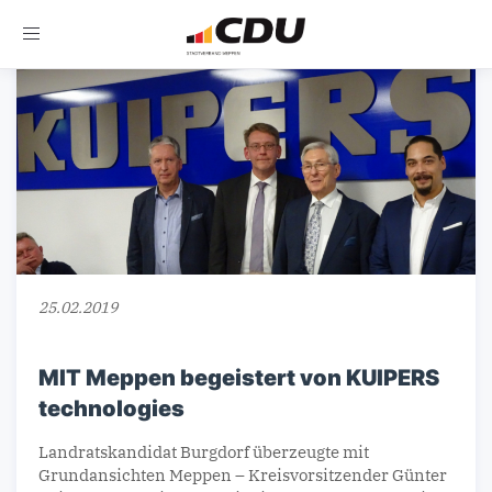
Toggle
navigation
25.02.2019
MIT Meppen begeistert von KUIPERS
technologies
Landratskandidat Burgdorf überzeugte mit
Grundansichten Meppen – Kreisvorsitzender Günter