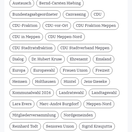
Austausch
Bernd-Carsten Hiebing
Bundestagsabgeordneter
Canvassing
CDU
CDU-Fraktion
CDU-vor-Ort
CDU Fraktion Meppen
CDU in Meppen
CDU Meppen-Nord
CDU Stadtratsfraktion
CDU Stadtverband Meppen
Dialog
Dr. Hubert Kruse
Ehrenamt
Emsland
Europa
Europawahl
Frauen Union
Freizeit
Hemsen
Holthausen
Hüntel
Jens Gieseke
Kommunalwahl 2026
Landratswahl
Landtagswahl
Lara Evers
Marc-André Burgdorf
Meppen-Nord
Mitgliederversammlung
Nordgemeinden
Reinhard Todt
Senioren Union
Sigrid Kraujuttis