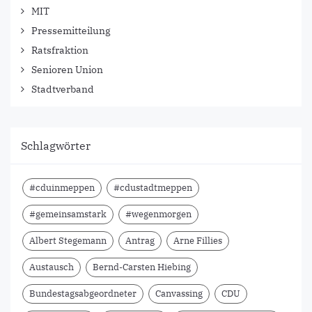
MIT
Pressemitteilung
Ratsfraktion
Senioren Union
Stadtverband
Schlagwörter
#cduinmeppen
#cdustadtmeppen
#gemeinsamstark
#wegenmorgen
Albert Stegemann
Antrag
Arne Fillies
Austausch
Bernd-Carsten Hiebing
Bundestagsabgeordneter
Canvassing
CDU