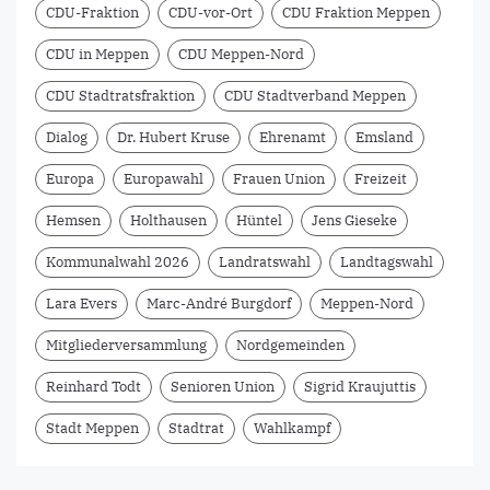
CDU-Fraktion
CDU-vor-Ort
CDU Fraktion Meppen
CDU in Meppen
CDU Meppen-Nord
CDU Stadtratsfraktion
CDU Stadtverband Meppen
Dialog
Dr. Hubert Kruse
Ehrenamt
Emsland
Europa
Europawahl
Frauen Union
Freizeit
Hemsen
Holthausen
Hüntel
Jens Gieseke
Kommunalwahl 2026
Landratswahl
Landtagswahl
Lara Evers
Marc-André Burgdorf
Meppen-Nord
Mitgliederversammlung
Nordgemeinden
Reinhard Todt
Senioren Union
Sigrid Kraujuttis
Stadt Meppen
Stadtrat
Wahlkampf