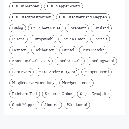
CDU in Meppen
CDU Meppen-Nord
CDU Stadtratsfraktion
CDU Stadtverband Meppen
Dialog
Dr. Hubert Kruse
Ehrenamt
Emsland
Europa
Europawahl
Frauen Union
Freizeit
Hemsen
Holthausen
Hüntel
Jens Gieseke
Kommunalwahl 2026
Landratswahl
Landtagswahl
Lara Evers
Marc-André Burgdorf
Meppen-Nord
Mitgliederversammlung
Nordgemeinden
Reinhard Todt
Senioren Union
Sigrid Kraujuttis
Stadt Meppen
Stadtrat
Wahlkampf