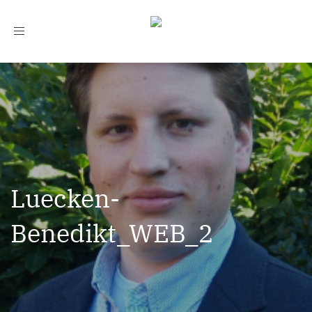
Toggle
navigation
Luecken-
Benedikt_WEB_2