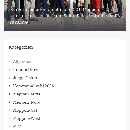
Bürgermeisterkandidatin und CDU Meppen
informieren sich über die Zukunft des Ludmillenstifts
05.08.2026
Kategorien
Allgemein
Frauen Union
Junge Union
Kommunalwahl 2026
Meppen-Mitte
Meppen-Nord
Meppen-Ost
Meppen-West
MIT