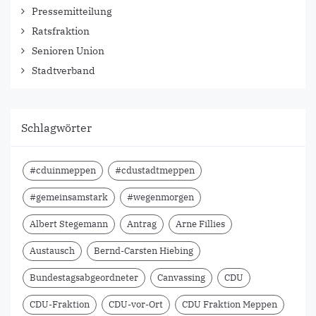
Pressemitteilung
Ratsfraktion
Senioren Union
Stadtverband
Schlagwörter
#cduinmeppen
#cdustadtmeppen
#gemeinsamstark
#wegenmorgen
Albert Stegemann
Antrag
Arne Fillies
Austausch
Bernd-Carsten Hiebing
Bundestagsabgeordneter
Canvassing
CDU
CDU-Fraktion
CDU-vor-Ort
CDU Fraktion Meppen