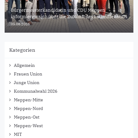
Bürgermeisterkandidatin und CDU Meppen
informieren sich über die Zukunft des Ludmillenstifts
05.08.2026
Kategorien
Allgemein
Frauen Union
Junge Union
Kommunalwahl 2026
Meppen-Mitte
Meppen-Nord
Meppen-Ost
Meppen-West
MIT