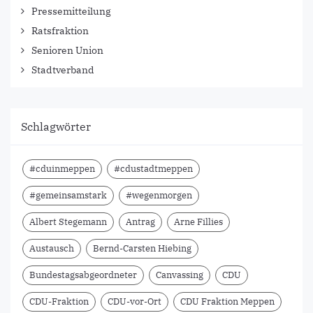
Pressemitteilung
Ratsfraktion
Senioren Union
Stadtverband
Schlagwörter
#cduinmeppen
#cdustadtmeppen
#gemeinsamstark
#wegenmorgen
Albert Stegemann
Antrag
Arne Fillies
Austausch
Bernd-Carsten Hiebing
Bundestagsabgeordneter
Canvassing
CDU
CDU-Fraktion
CDU-vor-Ort
CDU Fraktion Meppen