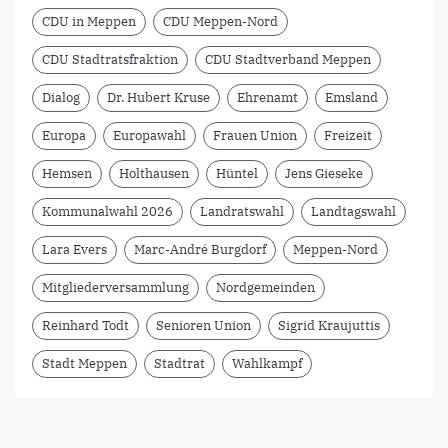
CDU in Meppen
CDU Meppen-Nord
CDU Stadtratsfraktion
CDU Stadtverband Meppen
Dialog
Dr. Hubert Kruse
Ehrenamt
Emsland
Europa
Europawahl
Frauen Union
Freizeit
Hemsen
Holthausen
Hüntel
Jens Gieseke
Kommunalwahl 2026
Landratswahl
Landtagswahl
Lara Evers
Marc-André Burgdorf
Meppen-Nord
Mitgliederversammlung
Nordgemeinden
Reinhard Todt
Senioren Union
Sigrid Kraujuttis
Stadt Meppen
Stadtrat
Wahlkampf