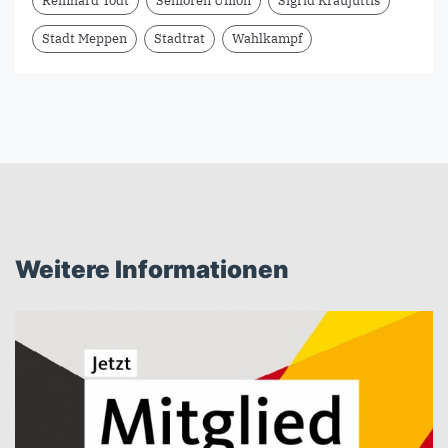
Reinhard Todt
Senioren Union
Sigrid Kraujuttis
Stadt Meppen
Stadtrat
Wahlkampf
Weitere Informationen