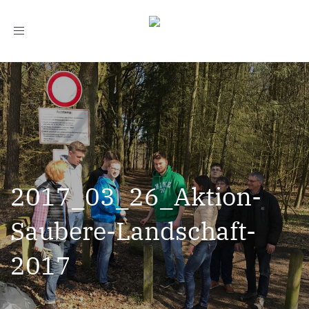
Toggle
navigation
2017_03_26_Aktion-
Saubere-Landschaft-
2017