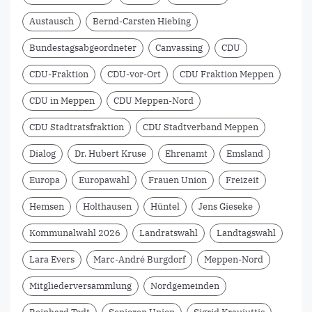
Austausch
Bernd-Carsten Hiebing
Bundestagsabgeordneter
Canvassing
CDU
CDU-Fraktion
CDU-vor-Ort
CDU Fraktion Meppen
CDU in Meppen
CDU Meppen-Nord
CDU Stadtratsfraktion
CDU Stadtverband Meppen
Dialog
Dr. Hubert Kruse
Ehrenamt
Emsland
Europa
Europawahl
Frauen Union
Freizeit
Hemsen
Holthausen
Hüntel
Jens Gieseke
Kommunalwahl 2026
Landratswahl
Landtagswahl
Lara Evers
Marc-André Burgdorf
Meppen-Nord
Mitgliederversammlung
Nordgemeinden