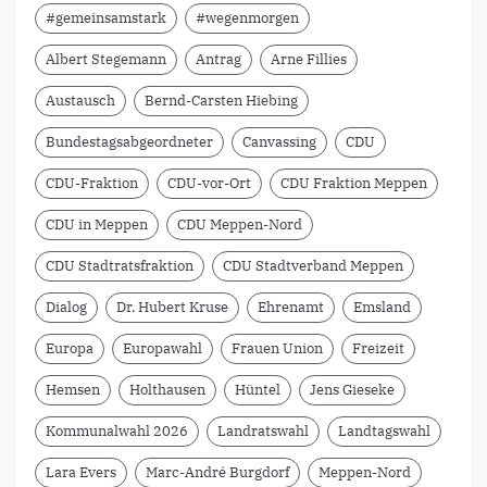
#gemeinsamstark
#wegenmorgen
Albert Stegemann
Antrag
Arne Fillies
Austausch
Bernd-Carsten Hiebing
Bundestagsabgeordneter
Canvassing
CDU
CDU-Fraktion
CDU-vor-Ort
CDU Fraktion Meppen
CDU in Meppen
CDU Meppen-Nord
CDU Stadtratsfraktion
CDU Stadtverband Meppen
Dialog
Dr. Hubert Kruse
Ehrenamt
Emsland
Europa
Europawahl
Frauen Union
Freizeit
Hemsen
Holthausen
Hüntel
Jens Gieseke
Kommunalwahl 2026
Landratswahl
Landtagswahl
Lara Evers
Marc-André Burgdorf
Meppen-Nord