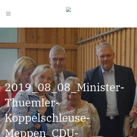
Toggle
navigation
2019_08_08_Minister-
Thuemler-
Koppelschleuse-
Meppen_CDU-