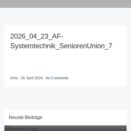
2026_04_23_AF-
Systemtechnik_SeniorenUnion_7
Arne
-
28. April 2026
-
No Comments
Bürgermeisterkandidatin und CDU Meppen informieren
sich über die Zukunft des Ludmillenstifts
Neuste Beiträge
05.08.2026