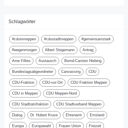
Schlagwörter
#cduinmeppen
#cdustadtmeppen
#gemeinsamstark
#wegenmorgen
Albert Stegemann
Antrag
Arne Fillies
Austausch
Bernd-Carsten Hiebing
Bundestagsabgeordneter
Canvassing
CDU
CDU-Fraktion
CDU-vor-Ort
CDU Fraktion Meppen
CDU in Meppen
CDU Meppen-Nord
CDU Stadtratsfraktion
CDU Stadtverband Meppen
Dialog
Dr. Hubert Kruse
Ehrenamt
Emsland
Europa
Europawahl
Frauen Union
Freizeit