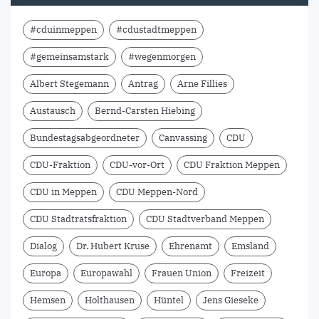
#cduinmeppen
#cdustadtmeppen
#gemeinsamstark
#wegenmorgen
Albert Stegemann
Antrag
Arne Fillies
Austausch
Bernd-Carsten Hiebing
Bundestagsabgeordneter
Canvassing
CDU
CDU-Fraktion
CDU-vor-Ort
CDU Fraktion Meppen
CDU in Meppen
CDU Meppen-Nord
CDU Stadtratsfraktion
CDU Stadtverband Meppen
Dialog
Dr. Hubert Kruse
Ehrenamt
Emsland
Europa
Europawahl
Frauen Union
Freizeit
Hemsen
Holthausen
Hüntel
Jens Gieseke