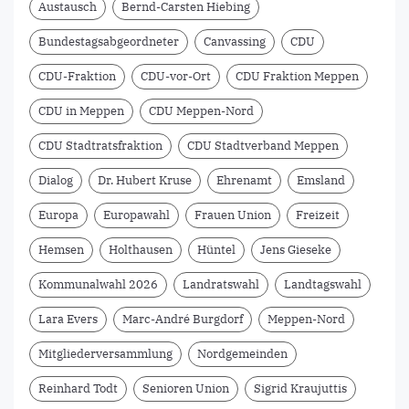
Austausch
Bernd-Carsten Hiebing
Bundestagsabgeordneter
Canvassing
CDU
CDU-Fraktion
CDU-vor-Ort
CDU Fraktion Meppen
CDU in Meppen
CDU Meppen-Nord
CDU Stadtratsfraktion
CDU Stadtverband Meppen
Dialog
Dr. Hubert Kruse
Ehrenamt
Emsland
Europa
Europawahl
Frauen Union
Freizeit
Hemsen
Holthausen
Hüntel
Jens Gieseke
Kommunalwahl 2026
Landratswahl
Landtagswahl
Lara Evers
Marc-André Burgdorf
Meppen-Nord
Mitgliederversammlung
Nordgemeinden
Reinhard Todt
Senioren Union
Sigrid Kraujuttis