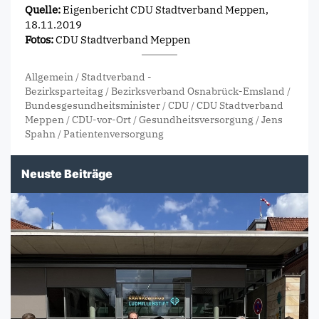
Quelle:
Eigenbericht CDU Stadtverband Meppen,
18.11.2019
Fotos:
CDU Stadtverband Meppen
Allgemein
/
Stadtverband
-
Bezirksparteitag
/
Bezirksverband Osnabrück-Emsland
/
Bundesgesundheitsminister
/
CDU
/
CDU Stadtverband
Meppen
/
CDU-vor-Ort
/
Gesundheitsversorgung
/
Jens
Spahn
/
Patientenversorgung
Neuste Beiträge