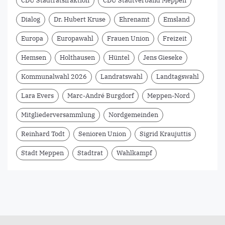
CDU Stadtratsfraktion
CDU Stadtverband Meppen
Dialog
Dr. Hubert Kruse
Ehrenamt
Emsland
Europa
Europawahl
Frauen Union
Freizeit
Hemsen
Holthausen
Hüntel
Jens Gieseke
Kommunalwahl 2026
Landratswahl
Landtagswahl
Lara Evers
Marc-André Burgdorf
Meppen-Nord
Mitgliederversammlung
Nordgemeinden
Reinhard Todt
Senioren Union
Sigrid Kraujuttis
Stadt Meppen
Stadtrat
Wahlkampf