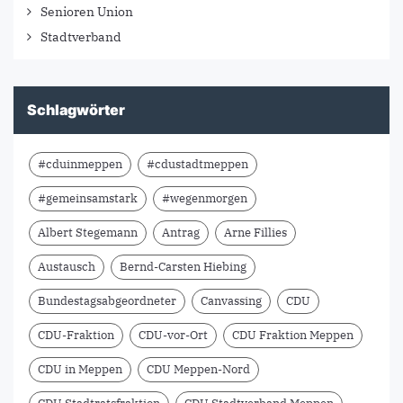
Senioren Union
Stadtverband
Schlagwörter
#cduinmeppen
#cdustadtmeppen
#gemeinsamstark
#wegenmorgen
Albert Stegemann
Antrag
Arne Fillies
Austausch
Bernd-Carsten Hiebing
Bundestagsabgeordneter
Canvassing
CDU
CDU-Fraktion
CDU-vor-Ort
CDU Fraktion Meppen
CDU in Meppen
CDU Meppen-Nord