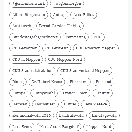
#gemeinsamstark
#wegenmorgen
Albert Stegemann
Antrag
Arne Fillies
Austausch
Bernd-Carsten Hiebing
Bundestagsabgeordneter
Canvassing
CDU
CDU-Fraktion
CDU-vor-Ort
CDU Fraktion Meppen
CDU in Meppen
CDU Meppen-Nord
CDU Stadtratsfraktion
CDU Stadtverband Meppen
Dialog
Dr. Hubert Kruse
Ehrenamt
Emsland
Europa
Europawahl
Frauen Union
Freizeit
Hemsen
Holthausen
Hüntel
Jens Gieseke
Kommunalwahl 2026
Landratswahl
Landtagswahl
Lara Evers
Marc-André Burgdorf
Meppen-Nord