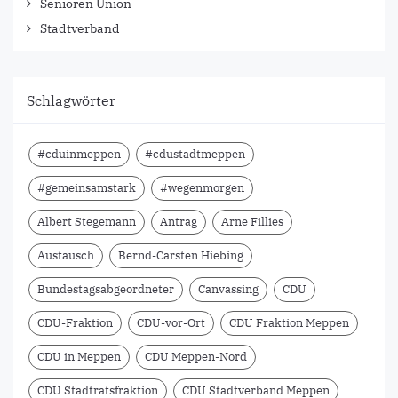
Senioren Union
Stadtverband
Schlagwörter
#cduinmeppen
#cdustadtmeppen
#gemeinsamstark
#wegenmorgen
Albert Stegemann
Antrag
Arne Fillies
Austausch
Bernd-Carsten Hiebing
Bundestagsabgeordneter
Canvassing
CDU
CDU-Fraktion
CDU-vor-Ort
CDU Fraktion Meppen
CDU in Meppen
CDU Meppen-Nord
CDU Stadtratsfraktion
CDU Stadtverband Meppen