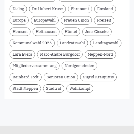
Dialog
Dr. Hubert Kruse
Ehrenamt
Emsland
Europa
Europawahl
Frauen Union
Freizeit
Hemsen
Holthausen
Hüntel
Jens Gieseke
Kommunalwahl 2026
Landratswahl
Landtagswahl
Lara Evers
Marc-André Burgdorf
Meppen-Nord
Mitgliederversammlung
Nordgemeinden
Reinhard Todt
Senioren Union
Sigrid Kraujuttis
Stadt Meppen
Stadtrat
Wahlkampf