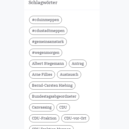
Schlagwörter
#cduinmeppen
#cdustadtmeppen
#gemeinsamstark
#wegenmorgen
Albert Stegemann
Antrag
Arne Fillies
Austausch
Bernd-Carsten Hiebing
Bundestagsabgeordneter
Canvassing
CDU
CDU-Fraktion
CDU-vor-Ort