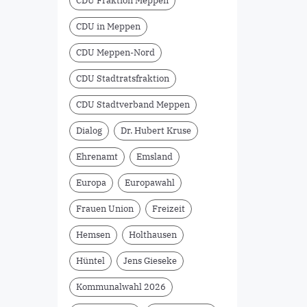
CDU Fraktion Meppen
CDU in Meppen
CDU Meppen-Nord
CDU Stadtratsfraktion
CDU Stadtverband Meppen
Dialog
Dr. Hubert Kruse
Ehrenamt
Emsland
Europa
Europawahl
Frauen Union
Freizeit
Hemsen
Holthausen
Hüntel
Jens Gieseke
Kommunalwahl 2026