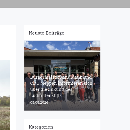
Neuste Beiträge
Bürgermeisterkandidatin und
CDU Meppen informieren sich
über die Zukunft des
Ludmillenstifts
05.08.2026
Kategorien