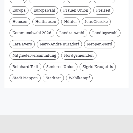
Europa
Europawahl
Frauen Union
Freizeit
Hemsen
Holthausen
Hüntel
Jens Gieseke
Kommunalwahl 2026
Landratswahl
Landtagswahl
Lara Evers
Marc-André Burgdorf
Meppen-Nord
Mitgliederversammlung
Nordgemeinden
Reinhard Todt
Senioren Union
Sigrid Kraujuttis
Stadt Meppen
Stadtrat
Wahlkampf