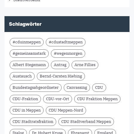
Schlagwörter
#cduinmeppen
#cdustadtmeppen
#gemeinsamstark
#wegenmorgen
Albert Stegemann
Antrag
Arne Fillies
Austausch
Bernd-Carsten Hiebing
Bundestagsabgeordneter
Canvassing
CDU
CDU-Fraktion
CDU-vor-Ort
CDU Fraktion Meppen
CDU in Meppen
CDU Meppen-Nord
CDU Stadtratsfraktion
CDU Stadtverband Meppen
Dialog
Dr. Hubert Kruse
Ehrenamt
Emsland