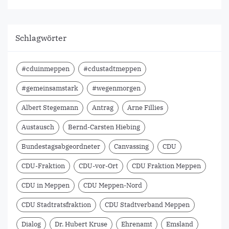
Schlagwörter
#cduinmeppen
#cdustadtmeppen
#gemeinsamstark
#wegenmorgen
Albert Stegemann
Antrag
Arne Fillies
Austausch
Bernd-Carsten Hiebing
Bundestagsabgeordneter
Canvassing
CDU
CDU-Fraktion
CDU-vor-Ort
CDU Fraktion Meppen
CDU in Meppen
CDU Meppen-Nord
CDU Stadtratsfraktion
CDU Stadtverband Meppen
Dialog
Dr. Hubert Kruse
Ehrenamt
Emsland