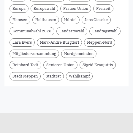
Europa
Europawahl
Frauen Union
Freizeit
Hemsen
Holthausen
Hüntel
Jens Gieseke
Kommunalwahl 2026
Landratswahl
Landtagswahl
Lara Evers
Marc-André Burgdorf
Meppen-Nord
Mitgliederversammlung
Nordgemeinden
Reinhard Todt
Senioren Union
Sigrid Kraujuttis
Stadt Meppen
Stadtrat
Wahlkampf