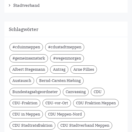
Stadtverband
Schlagwörter
#cduinmeppen
#cdustadtmeppen
#gemeinsamstark
#wegenmorgen
Albert Stegemann
Antrag
Arne Fillies
Austausch
Bernd-Carsten Hiebing
Bundestagsabgeordneter
Canvassing
CDU
CDU-Fraktion
CDU-vor-Ort
CDU Fraktion Meppen
CDU in Meppen
CDU Meppen-Nord
CDU Stadtratsfraktion
CDU Stadtverband Meppen