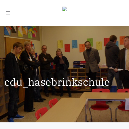
Toggle
navigation
cdu_hasebrinkschule