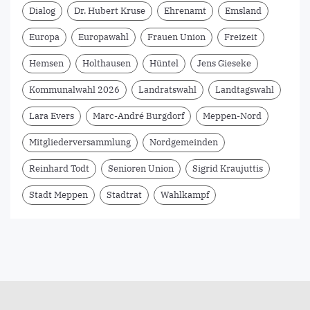
Dialog
Dr. Hubert Kruse
Ehrenamt
Emsland
Europa
Europawahl
Frauen Union
Freizeit
Hemsen
Holthausen
Hüntel
Jens Gieseke
Kommunalwahl 2026
Landratswahl
Landtagswahl
Lara Evers
Marc-André Burgdorf
Meppen-Nord
Mitgliederversammlung
Nordgemeinden
Reinhard Todt
Senioren Union
Sigrid Kraujuttis
Stadt Meppen
Stadtrat
Wahlkampf