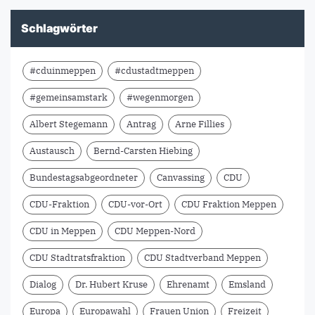
Schlagwörter
#cduinmeppen
#cdustadtmeppen
#gemeinsamstark
#wegenmorgen
Albert Stegemann
Antrag
Arne Fillies
Austausch
Bernd-Carsten Hiebing
Bundestagsabgeordneter
Canvassing
CDU
CDU-Fraktion
CDU-vor-Ort
CDU Fraktion Meppen
CDU in Meppen
CDU Meppen-Nord
CDU Stadtratsfraktion
CDU Stadtverband Meppen
Dialog
Dr. Hubert Kruse
Ehrenamt
Emsland
Europa
Europawahl
Frauen Union
Freizeit