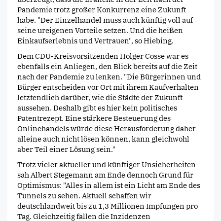
Pandemie trotz großer Konkurrenz eine Zukunft
habe. "Der Einzelhandel muss auch künftig voll auf
seine ureigenen Vorteile setzen. Und die heißen
Einkaufserlebnis und Vertrauen", so Hiebing.
Dem CDU-Kreisvorsitzenden Holger Cosse war es
ebenfalls ein Anliegen, den Blick bereits auf die Zeit
nach der Pandemie zu lenken. "Die Bürgerinnen und
Bürger entscheiden vor Ort mit ihrem Kaufverhalten
letztendlich darüber, wie die Städte der Zukunft
aussehen. Deshalb gibt es hier kein politisches
Patentrezept. Eine stärkere Besteuerung des
Onlinehandels würde diese Herausforderung daher
alleine auch nicht lösen können, kann gleichwohl
aber Teil einer Lösung sein."
Trotz vieler aktueller und künftiger Unsicherheiten
sah Albert Stegemann am Ende dennoch Grund für
Optimismus: "Alles in allem ist ein Licht am Ende des
Tunnels zu sehen. Aktuell schaffen wir
deutschlandweit bis zu 1,3 Millionen Impfungen pro
Tag. Gleichzeitig fallen die Inzidenzen