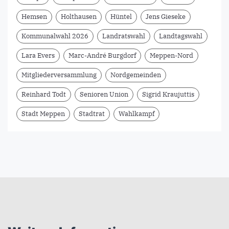
Hemsen
Holthausen
Hüntel
Jens Gieseke
Kommunalwahl 2026
Landratswahl
Landtagswahl
Lara Evers
Marc-André Burgdorf
Meppen-Nord
Mitgliederversammlung
Nordgemeinden
Reinhard Todt
Senioren Union
Sigrid Kraujuttis
Stadt Meppen
Stadtrat
Wahlkampf