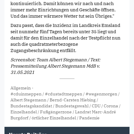
kontinuierlich. Damit können wir nach und nach
immer mehr Einrichtungen und Geschäfte öffnen.
Und das immer wärmere Wetter tut sein Übriges."
Dazu passt, dass die Inzidenz im Landkreis Emsland
seit nunmehr fünf Tagen bereits unter 35 liegt und
damit für den Einzelhandel nach der Testpflicht nun
auch die quadratmeterbezogene
Zugangsbeschränkung entfällt.
Screenshot: Team Albert Stegemann / Text:
Pressemitteilung Albert Stegemann MdB v.
31.05.2021
Allgemein
-
#cduinmeppen
/
#cdustadtmeppen
/
#wegenmorgen
/
Albert Stegemann
/
Bernd-Carsten Hiebing
/
Bundestagskandidat
/
Bundestagswahl
/
CDU
/
Corona
/
Einzelhandel
/
Fußgängerzone
/
Landrat Marc-André
Burgdorf
/
örtlicher Einzelhandel
/
Pandemie