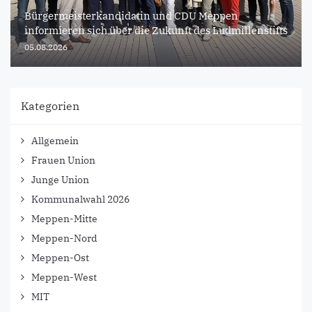
Bürgermeisterkandidatin und CDU Meppen
informieren sich über die Zukunft des Ludmillenstifts
05.08.2026
Kategorien
Allgemein
Frauen Union
Junge Union
Kommunalwahl 2026
Meppen-Mitte
Meppen-Nord
Meppen-Ost
Meppen-West
MIT