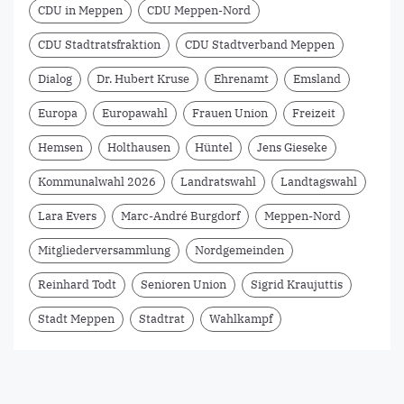
CDU in Meppen
CDU Meppen-Nord
CDU Stadtratsfraktion
CDU Stadtverband Meppen
Dialog
Dr. Hubert Kruse
Ehrenamt
Emsland
Europa
Europawahl
Frauen Union
Freizeit
Hemsen
Holthausen
Hüntel
Jens Gieseke
Kommunalwahl 2026
Landratswahl
Landtagswahl
Lara Evers
Marc-André Burgdorf
Meppen-Nord
Mitgliederversammlung
Nordgemeinden
Reinhard Todt
Senioren Union
Sigrid Kraujuttis
Stadt Meppen
Stadtrat
Wahlkampf