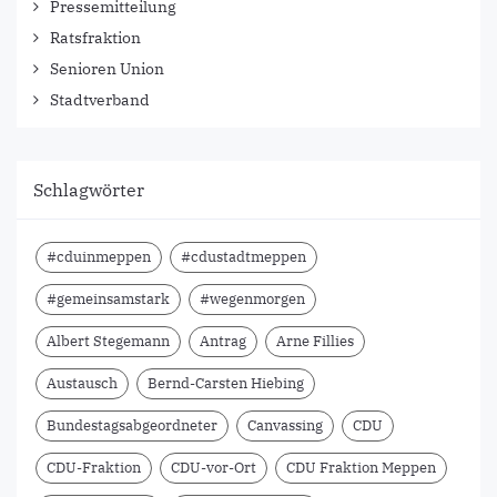
Pressemitteilung
Ratsfraktion
Senioren Union
Stadtverband
Schlagwörter
#cduinmeppen
#cdustadtmeppen
#gemeinsamstark
#wegenmorgen
Albert Stegemann
Antrag
Arne Fillies
Austausch
Bernd-Carsten Hiebing
Bundestagsabgeordneter
Canvassing
CDU
CDU-Fraktion
CDU-vor-Ort
CDU Fraktion Meppen