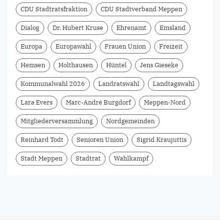
CDU Stadtratsfraktion
CDU Stadtverband Meppen
Dialog
Dr. Hubert Kruse
Ehrenamt
Emsland
Europa
Europawahl
Frauen Union
Freizeit
Hemsen
Holthausen
Hüntel
Jens Gieseke
Kommunalwahl 2026
Landratswahl
Landtagswahl
Lara Evers
Marc-André Burgdorf
Meppen-Nord
Mitgliederversammlung
Nordgemeinden
Reinhard Todt
Senioren Union
Sigrid Kraujuttis
Stadt Meppen
Stadtrat
Wahlkampf