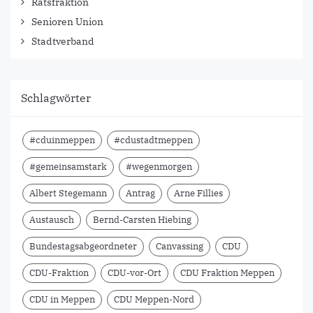
Ratsfraktion
Senioren Union
Stadtverband
Schlagwörter
#cduinmeppen
#cdustadtmeppen
#gemeinsamstark
#wegenmorgen
Albert Stegemann
Antrag
Arne Fillies
Austausch
Bernd-Carsten Hiebing
Bundestagsabgeordneter
Canvassing
CDU
CDU-Fraktion
CDU-vor-Ort
CDU Fraktion Meppen
CDU in Meppen
CDU Meppen-Nord