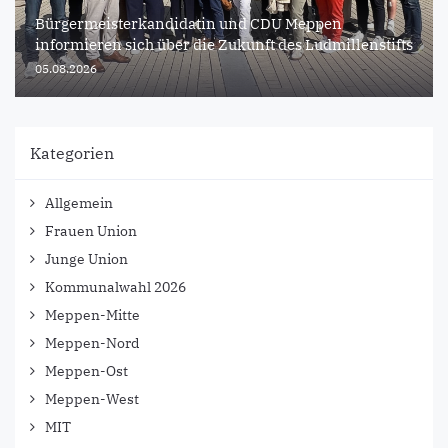
Bürgermeisterkandidatin und CDU Meppen
informieren sich über die Zukunft des Ludmillenstifts
05.08.2026
Kategorien
Allgemein
Frauen Union
Junge Union
Kommunalwahl 2026
Meppen-Mitte
Meppen-Nord
Meppen-Ost
Meppen-West
MIT