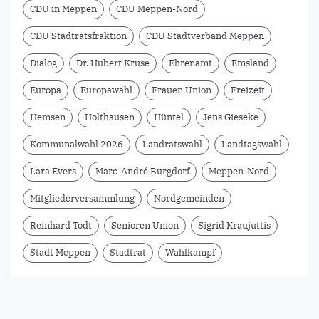
CDU in Meppen
CDU Meppen-Nord
CDU Stadtratsfraktion
CDU Stadtverband Meppen
Dialog
Dr. Hubert Kruse
Ehrenamt
Emsland
Europa
Europawahl
Frauen Union
Freizeit
Hemsen
Holthausen
Hüntel
Jens Gieseke
Kommunalwahl 2026
Landratswahl
Landtagswahl
Lara Evers
Marc-André Burgdorf
Meppen-Nord
Mitgliederversammlung
Nordgemeinden
Reinhard Todt
Senioren Union
Sigrid Kraujuttis
Stadt Meppen
Stadtrat
Wahlkampf