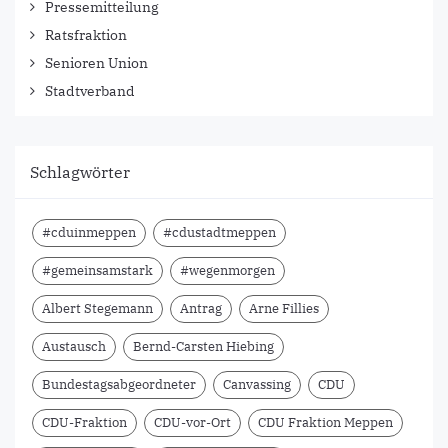
Pressemitteilung
Ratsfraktion
Senioren Union
Stadtverband
Schlagwörter
#cduinmeppen
#cdustadtmeppen
#gemeinsamstark
#wegenmorgen
Albert Stegemann
Antrag
Arne Fillies
Austausch
Bernd-Carsten Hiebing
Bundestagsabgeordneter
Canvassing
CDU
CDU-Fraktion
CDU-vor-Ort
CDU Fraktion Meppen