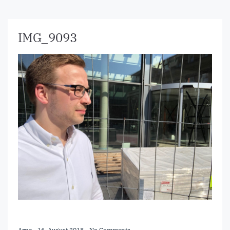
IMG_9093
Arne
-
16. August 2018
-
No Comments