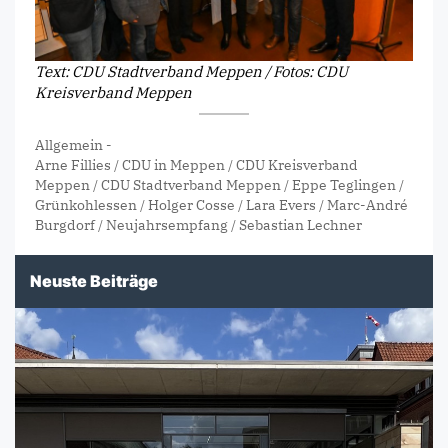
Text: CDU Stadtverband Meppen / Fotos: CDU
Kreisverband Meppen
Allgemein
-
Arne Fillies
/
CDU in Meppen
/
CDU Kreisverband
Meppen
/
CDU Stadtverband Meppen
/
Eppe Teglingen
/
Grünkohlessen
/
Holger Cosse
/
Lara Evers
/
Marc-André
Burgdorf
/
Neujahrsempfang
/
Sebastian Lechner
Neuste Beiträge