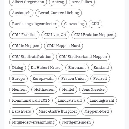
Albert Stegemann
Antrag
Arne Fillies
Austausch
Bernd-Carsten Hiebing
Bundestagsabgeordneter
Canvassing
CDU
CDU-Fraktion
CDU-vor-Ort
CDU Fraktion Meppen
CDU in Meppen
CDU Meppen-Nord
CDU Stadtratsfraktion
CDU Stadtverband Meppen
Dialog
Dr. Hubert Kruse
Ehrenamt
Emsland
Europa
Europawahl
Frauen Union
Freizeit
Hemsen
Holthausen
Hüntel
Jens Gieseke
Kommunalwahl 2026
Landratswahl
Landtagswahl
Lara Evers
Marc-André Burgdorf
Meppen-Nord
Mitgliederversammlung
Nordgemeinden