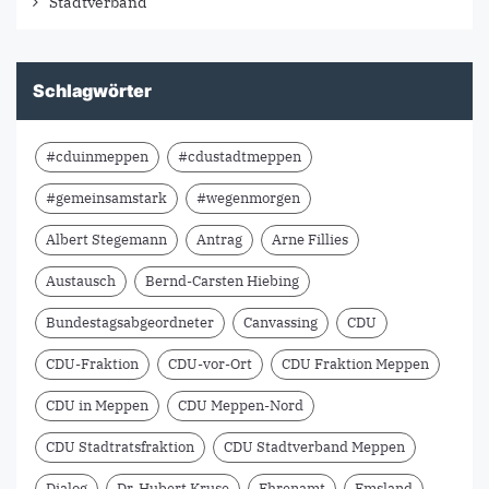
Stadtverband
Schlagwörter
#cduinmeppen
#cdustadtmeppen
#gemeinsamstark
#wegenmorgen
Albert Stegemann
Antrag
Arne Fillies
Austausch
Bernd-Carsten Hiebing
Bundestagsabgeordneter
Canvassing
CDU
CDU-Fraktion
CDU-vor-Ort
CDU Fraktion Meppen
CDU in Meppen
CDU Meppen-Nord
CDU Stadtratsfraktion
CDU Stadtverband Meppen
Dialog
Dr. Hubert Kruse
Ehrenamt
Emsland