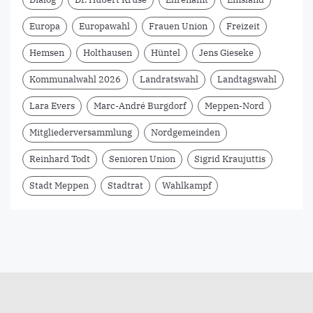
Europa
Europawahl
Frauen Union
Freizeit
Hemsen
Holthausen
Hüntel
Jens Gieseke
Kommunalwahl 2026
Landratswahl
Landtagswahl
Lara Evers
Marc-André Burgdorf
Meppen-Nord
Mitgliederversammlung
Nordgemeinden
Reinhard Todt
Senioren Union
Sigrid Kraujuttis
Stadt Meppen
Stadtrat
Wahlkampf