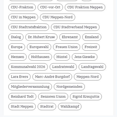
CDU-Fraktion
CDU-vor-Ort
CDU Fraktion Meppen
CDU in Meppen
CDU Meppen-Nord
CDU Stadtratsfraktion
CDU Stadtverband Meppen
Dialog
Dr. Hubert Kruse
Ehrenamt
Emsland
Europa
Europawahl
Frauen Union
Freizeit
Hemsen
Holthausen
Hüntel
Jens Gieseke
Kommunalwahl 2026
Landratswahl
Landtagswahl
Lara Evers
Marc-André Burgdorf
Meppen-Nord
Mitgliederversammlung
Nordgemeinden
Reinhard Todt
Senioren Union
Sigrid Kraujuttis
Stadt Meppen
Stadtrat
Wahlkampf