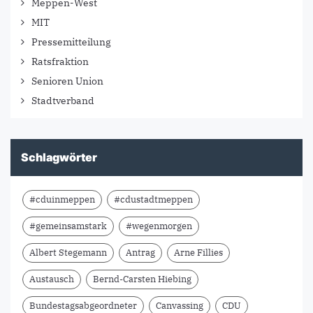
Meppen-West
MIT
Pressemitteilung
Ratsfraktion
Senioren Union
Stadtverband
Schlagwörter
#cduinmeppen
#cdustadtmeppen
#gemeinsamstark
#wegenmorgen
Albert Stegemann
Antrag
Arne Fillies
Austausch
Bernd-Carsten Hiebing
Bundestagsabgeordneter
Canvassing
CDU