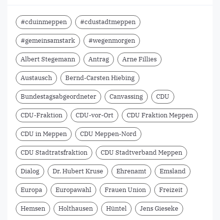
#cduinmeppen
#cdustadtmeppen
#gemeinsamstark
#wegenmorgen
Albert Stegemann
Antrag
Arne Fillies
Austausch
Bernd-Carsten Hiebing
Bundestagsabgeordneter
Canvassing
CDU
CDU-Fraktion
CDU-vor-Ort
CDU Fraktion Meppen
CDU in Meppen
CDU Meppen-Nord
CDU Stadtratsfraktion
CDU Stadtverband Meppen
Dialog
Dr. Hubert Kruse
Ehrenamt
Emsland
Europa
Europawahl
Frauen Union
Freizeit
Hemsen
Holthausen
Hüntel
Jens Gieseke