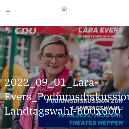
Toggle
navigation
2022_09_01_Lara-
Evers_Podiumsdiskussio
Landtagswahl-600x600