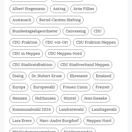
Albert Stegemann
Antrag
Arne Fillies
Austausch
Bernd-Carsten Hiebing
Bundestagsabgeordneter
Canvassing
CDU
CDU-Fraktion
CDU-vor-Ort
CDU Fraktion Meppen
CDU in Meppen
CDU Meppen-Nord
CDU Stadtratsfraktion
CDU Stadtverband Meppen
Dialog
Dr. Hubert Kruse
Ehrenamt
Emsland
Europa
Europawahl
Frauen Union
Freizeit
Hemsen
Holthausen
Hüntel
Jens Gieseke
Kommunalwahl 2026
Landratswahl
Landtagswahl
Lara Evers
Marc-André Burgdorf
Meppen-Nord
Mitgliederversammlung
Nordgemeinden