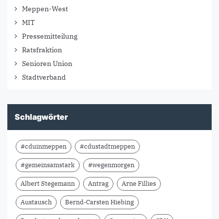
Meppen-West
MIT
Pressemitteilung
Ratsfraktion
Senioren Union
Stadtverband
Schlagwörter
#cduinmeppen
#cdustadtmeppen
#gemeinsamstark
#wegenmorgen
Albert Stegemann
Antrag
Arne Fillies
Austausch
Bernd-Carsten Hiebing