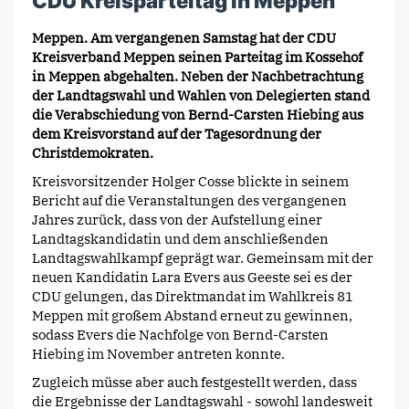
CDU Kreisparteitag in Meppen
Meppen. Am vergangenen Samstag hat der CDU
Kreisverband Meppen seinen Parteitag im Kossehof
in Meppen abgehalten. Neben der Nachbetrachtung
der Landtagswahl und Wahlen von Delegierten stand
die Verabschiedung von Bernd-Carsten Hiebing aus
dem Kreisvorstand auf der Tagesordnung der
Christdemokraten.
Kreisvorsitzender Holger Cosse blickte in seinem
Bericht auf die Veranstaltungen des vergangenen
Jahres zurück, dass von der Aufstellung einer
Landtagskandidatin und dem anschließenden
Landtagswahlkampf geprägt war. Gemeinsam mit der
neuen Kandidatin Lara Evers aus Geeste sei es der
CDU gelungen, das Direktmandat im Wahlkreis 81
Meppen mit großem Abstand erneut zu gewinnen,
sodass Evers die Nachfolge von Bernd-Carsten
Hiebing im November antreten konnte.
Zugleich müsse aber auch festgestellt werden, dass
die Ergebnisse der Landtagswahl - sowohl landesweit