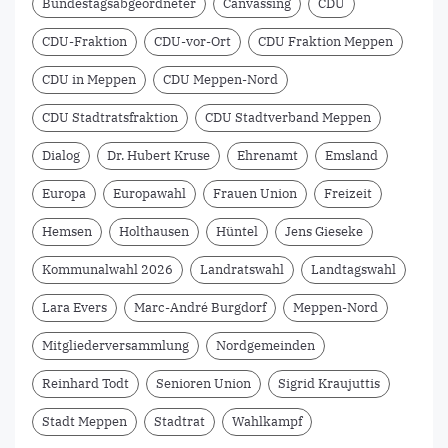
Bundestagsabgeordneter
Canvassing
CDU
CDU-Fraktion
CDU-vor-Ort
CDU Fraktion Meppen
CDU in Meppen
CDU Meppen-Nord
CDU Stadtratsfraktion
CDU Stadtverband Meppen
Dialog
Dr. Hubert Kruse
Ehrenamt
Emsland
Europa
Europawahl
Frauen Union
Freizeit
Hemsen
Holthausen
Hüntel
Jens Gieseke
Kommunalwahl 2026
Landratswahl
Landtagswahl
Lara Evers
Marc-André Burgdorf
Meppen-Nord
Mitgliederversammlung
Nordgemeinden
Reinhard Todt
Senioren Union
Sigrid Kraujuttis
Stadt Meppen
Stadtrat
Wahlkampf