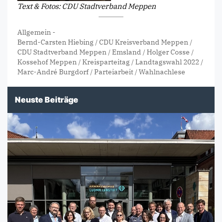
Text & Fotos: CDU Stadtverband Meppen
Allgemein
-
Bernd-Carsten Hiebing
/
CDU Kreisverband Meppen
/
CDU Stadtverband Meppen
/
Emsland
/
Holger Cosse
/
Kossehof Meppen
/
Kreisparteitag
/
Landtagswahl 2022
/
Marc-André Burgdorf
/
Parteiarbeit
/
Wahlnachlese
Neuste Beiträge