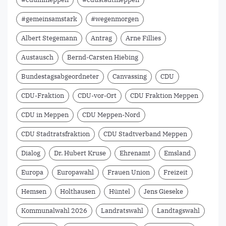
#gemeinsamstark
#wegenmorgen
Albert Stegemann
Antrag
Arne Fillies
Austausch
Bernd-Carsten Hiebing
Bundestagsabgeordneter
Canvassing
CDU
CDU-Fraktion
CDU-vor-Ort
CDU Fraktion Meppen
CDU in Meppen
CDU Meppen-Nord
CDU Stadtratsfraktion
CDU Stadtverband Meppen
Dialog
Dr. Hubert Kruse
Ehrenamt
Emsland
Europa
Europawahl
Frauen Union
Freizeit
Hemsen
Holthausen
Hüntel
Jens Gieseke
Kommunalwahl 2026
Landratswahl
Landtagswahl